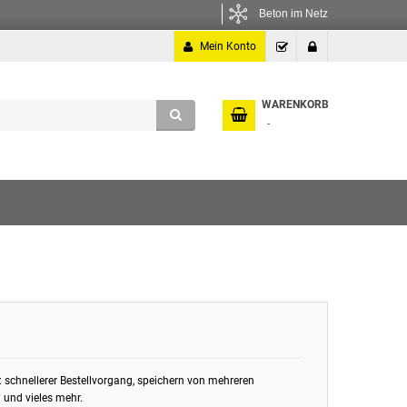
Beton im Netz
Mein Konto
Kasse
Anmelden
WARENKORB
: schnellerer Bestellvorgang, speichern von mehreren
 und vieles mehr.