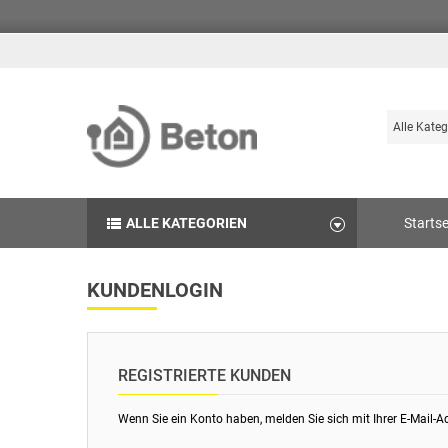
Suche
Durchsuch
die
Produkte
des
ALLE KATEGORIEN
Startse
Betonshop
KUNDENLOGIN
REGISTRIERTE KUNDEN
Wenn Sie ein Konto haben, melden Sie sich mit Ihrer E-Mail-A