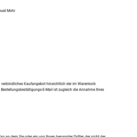
anuel Mohr
in verbindliches Kaufangebot hinsichtlich der im Warenkorb
Bestellungsbestätigungs-E-Mail ist zugleich die Annahme Ihres
g an dem Sie oder ein von Ihnen benannter Dritter, der nicht der