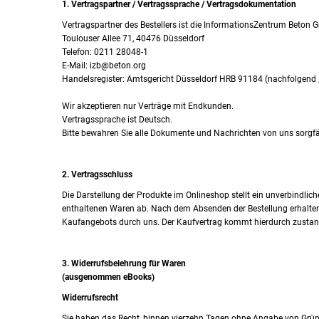
1. Vertragspartner / Vertragssprache / Vertragsdokumentation
Vertragspartner des Bestellers ist die InformationsZentrum Beton G
Toulouser Allee 71, 40476 Düsseldorf
Telefon: 0211 28048-1
E-Mail: izb@beton.org
Handelsregister: Amtsgericht Düsseldorf HRB 91184 (nachfolgend „
Wir akzeptieren nur Verträge mit Endkunden.
Vertragssprache ist Deutsch.
Bitte bewahren Sie alle Dokumente und Nachrichten von uns sorgfäl
2. Vertragsschluss
Die Darstellung der Produkte im Onlineshop stellt ein unverbindlic
enthaltenen Waren ab. Nach dem Absenden der Bestellung erhalten 
Kaufangebots durch uns. Der Kaufvertrag kommt hierdurch zustan
3. Widerrufsbelehrung für Waren
(ausgenommen eBooks)
Widerrufsrecht
Sie haben das Recht, binnen vierzehn Tagen ohne Angabe von Gründen