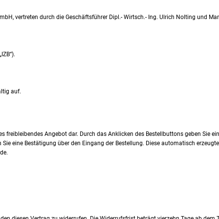
mbH, vertreten durch die Geschäftsführer Dipl.- Wirtsch.- Ing. Ulrich Nolting und M
IZB“).
tig auf.
hes freibleibendes Angebot dar. Durch das Anklicken des Bestellbuttons geben Sie e
Sie eine Bestätigung über den Eingang der Bestellung. Diese automatisch erzeugte 
de.
 diesen Vertrag zu widerrufen. Die Widerrufsfrist beträgt vierzehn Tage ab dem Ta