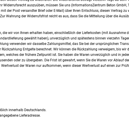
Ihr Widerrufsrecht auszuüben, müssen Sie uns (InformationsZentrum Beton GmbH, To
 mit der Post versandter Brief oder E-Mail) über Ihren Entschluss, diesen Vertrag zu
Zur Wahrung der Widerrufsfrist reicht es aus, dass Sie die Mitteilung über die Ausü
, die wir von Ihnen erhalten haben, einschließlich der Lieferkosten (mit Ausnahme d
tandardlieferung gewählt haben), unverzüglich und spätestens binnen vierzehn Tage
ahlung verwenden wir dasselbe Zahlungsmittel, das Sie bei der ursprünglichen Trans
r Rückzahlung Entgelte berechnet. Wir können die Rückzahlung verweigern, bis wir
m, welches der frühere Zeitpunkt ist. Sie haben die Waren unverzüglich und in jed
usenden oder zu übergeben. Die Frist ist gewahrt, wenn Sie die Waren vor Ablauf de
Wertverlust der Waren nur aufkommen, wenn dieser Wertverlust auf einen zur Prüf
ßlich innerhalb Deutschlands.
angegebene Lieferadresse.