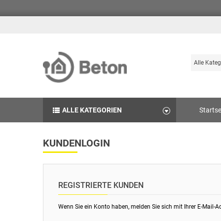
Suche
Durchsuch
die
Produkte
des
ALLE KATEGORIEN
Startse
Betonshop
KUNDENLOGIN
REGISTRIERTE KUNDEN
Wenn Sie ein Konto haben, melden Sie sich mit Ihrer E-Mail-A