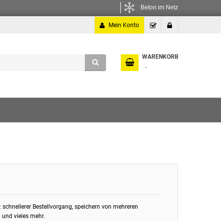
Beton im Netz
Mein Konto
Kasse
Anmelden
WARENKORB
: schnellerer Bestellvorgang, speichern von mehreren
 und vieles mehr.