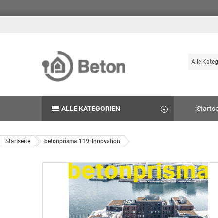
Suche
Durchsuch
die
Produkte
des
ALLE KATEGORIEN
Startse
Betonshop
Startseite
betonprisma 119: Innovation