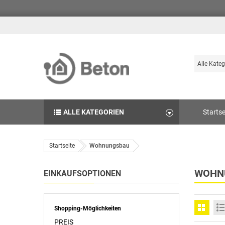
Suche
Durchsuch
die
Produkte
des
ALLE KATEGORIEN
Startse
Betonshop
Startseite
Wohnungsbau
WOHN
EINKAUFSOPTIONEN
Shopping-Möglichkeiten
PREIS