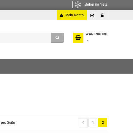
Beton im Netz
Mein Konto
Kasse
Anmelden
WARENKORB
1
2
pro Seite