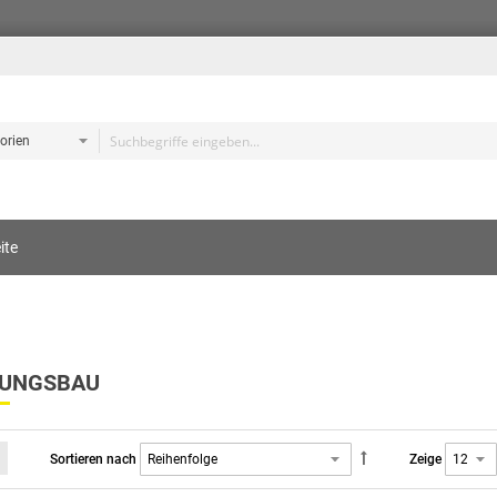
e
ite
s
UNGSBAU
Sortieren nach
Zeige