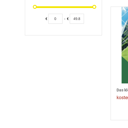
€
-
€
Das k
koste