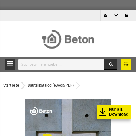
Suche
Durchsuche
die
Produkte
Startseite
Bauteilkatalog (eBook/PDF)
des
Betonshops