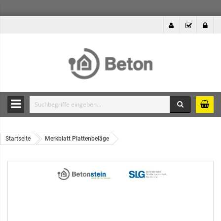
Suche
Durchsuche
die
Produkte
Startseite
Merkblatt Plattenbeläge
des
Betonshops