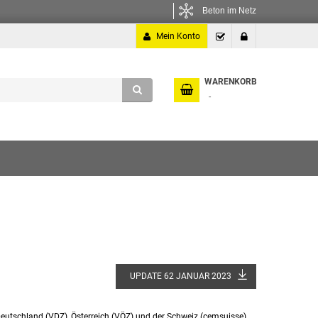
Beton im Netz
Mein Konto
Kasse
Anmelden
WARENKORB
UPDATE 62 JANUAR 2023
utschland (VDZ), Österreich (VÖZ) und der Schweiz (cemsuisse)