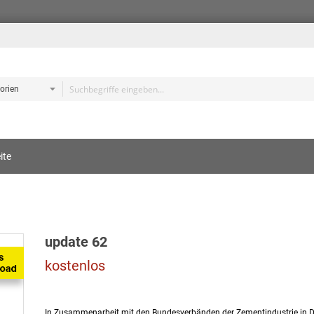
e
ite
s
update 62
kostenlos
In Zusammenarbeit mit den Bundesverbänden der Zementindustrie in De