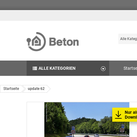
Suche
Durchsuch
die
Produkte
des
ALLE KATEGORIEN
Startse
Betonshop
Startseite
update 62