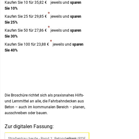
Kaufen Sie 10 für
35,82 €
jeweils und
sparen
Sie
10
%
*
Kaufen Sie 25 für
29,85 €
jeweils und
sparen
Sie
25
%
*
Kaufen Sie 50 für
27,86 €
jeweils und
sparen
Sie
30
%
*
Kaufen Sie 100 für
23,88 €
jeweils und
sparen
Sie
40
%
Die Broschüre richtet sich als praxisnahes Hilfs-
und Lernmittel an alle, die Fahrbahndecken aus
Beton – auch im kommunalen Bereich – planen,
ausschreiben oder bauen.
Zur digitalen Fassung:
Straßenbau heute - Band 1: Betondecken
eBook/PDF