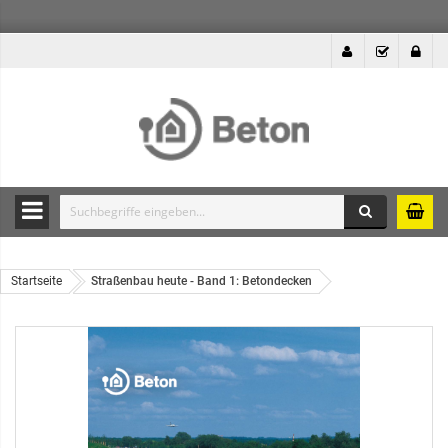
Suche
Durchsuche
die
Produkte
Startseite
Straßenbau heute - Band 1: Betondecken
des
Betonshops