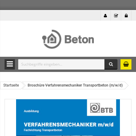
Suche
Durchsuche
die
Produkte
Startseite
Broschüre Verfahrensmechaniker Transportbeton (m/w/d)
des
Betonshops