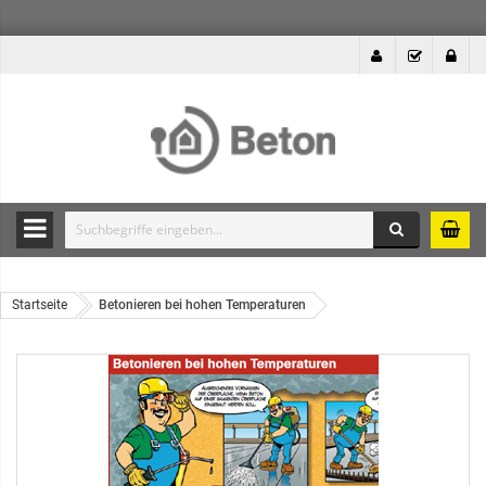
Suche
Durchsuche
die
Produkte
Startseite
Betonieren bei hohen Temperaturen
des
Betonshops