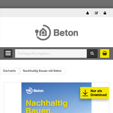
Suche
Durchsuche
die
Produkte
Startseite
Nachhaltig Bauen mit Beton
des
Betonshops