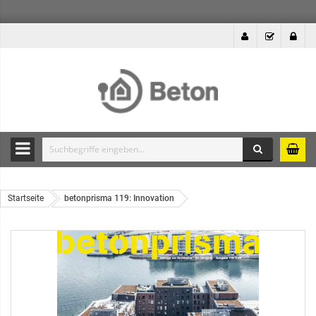
Suche
Durchsuche
die
Produkte
Startseite
betonprisma 119: Innovation
des
Betonshops